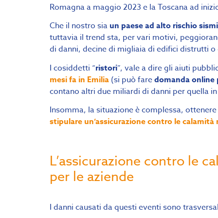
Romagna a maggio 2023 e la Toscana ad iniz
Che il nostro sia
un paese ad alto rischio sism
tuttavia il trend sta, per vari motivi, peggioran
di danni, decine di migliaia di edifici distrutti 
I cosiddetti “
ristori
”, vale a dire gli aiuti pubbli
mesi fa in Emilia
(si può fare
domanda online 
contano altri due miliardi di danni per quella i
Insomma, la situazione è complessa, ottenere i
stipulare un’assicurazione contro le calamità n
L’assicurazione contro le ca
per le aziende
I danni causati da questi eventi sono trasversa