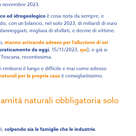
io novembre 2023.
ico ed idrogeologico
è cosa nota da sempre, e
do, con un bilancio, nel solo 2023, di miliardi di euro
o danneggiati, migliaia di sfollati, e decine di vittime.
ci,
stanno arrivando adesso per l’alluvione di sei
praticamente da oggi
, 15/11/2023,
q
ui
), e già si
n Toscana, recentissima.
 rimborsi è lungo e difficile e mai come adesso
aturali per la propria casa
è consigliatissimo.
lamità naturali obbligatoria solo
li,
colpendo sia le famiglie che le industrie.