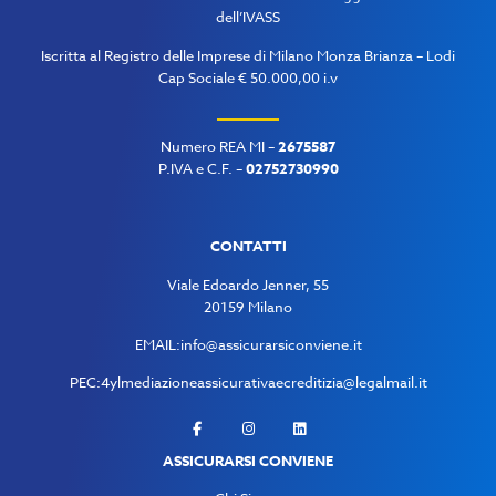
dell’IVASS
Iscritta al Registro delle Imprese di Milano Monza Brianza – Lodi
Cap Sociale € 50.000,00 i.v
Numero REA MI –
2675587
P.IVA e C.F. –
02752730990
CONTATTI
Viale Edoardo Jenner, 55
20159 Milano
EMAIL:
info@assicurarsiconviene.it
PEC:
4ylmediazioneassicurativaecreditizia@legalmail.it
ASSICURARSI CONVIENE