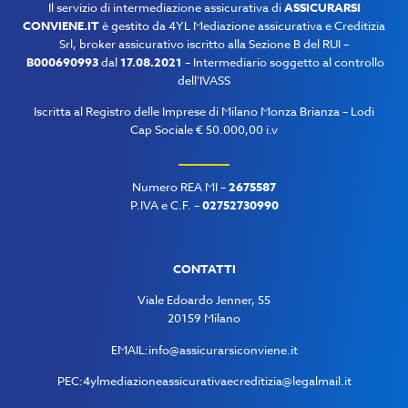
Il servizio di intermediazione assicurativa di
ASSICURARSI
CONVIENE.IT
è gestito da 4YL Mediazione assicurativa e Creditizia
Srl, broker assicurativo i
scritto alla Sezione B del RUI –
B000690993
dal
17.08.2021
– Intermediario soggetto al controllo
dell’IVASS
Iscritta al Registro delle Imprese di Milano Monza Brianza – Lodi
Cap Sociale € 50.000,00 i.v
Numero REA MI –
2675587
P.IVA e C.F. –
02752730990
CONTATTI
Viale Edoardo Jenner, 55
20159 Milano
EMAIL:
info@assicurarsiconviene.it
PEC:
4ylmediazioneassicurativaecreditizia@legalmail.it